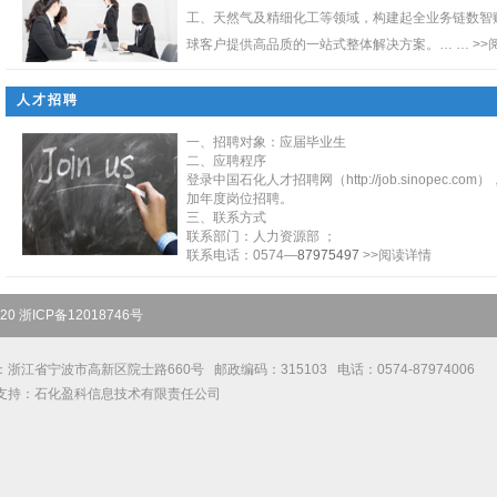
工、天然气及精细化工等领域，构建起全业务链数智
球客户提供高品质的一站式整体解决方案。… …
>>
人才招聘
一、招聘对象：应届毕业生
二、应聘程序
登录中国石化人才招聘网（http://job.sinopec
加年度岗位招聘。
三、联系方式
联系部门：人力资源部 ；
联系电话：0574—
87975497
>>阅读详情
 浙ICP备12018746号
浙江省宁波市高新区院士路660号 邮政编码：315103 电话：0574-87974006
支持：石化盈科信息技术有限责任公司