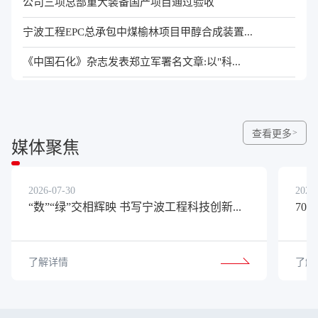
公司三项总部重大装备国产项目通过验收
宁波工程EPC总承包中煤榆林项目甲醇合成装置...
《中国石化》杂志发表郑立军署名文章:以"科...
查看更多
媒体聚焦
2026-07-30
2026
“数”“绿”交相辉映 书写宁波工程科技创新...
70
了解详情
了解